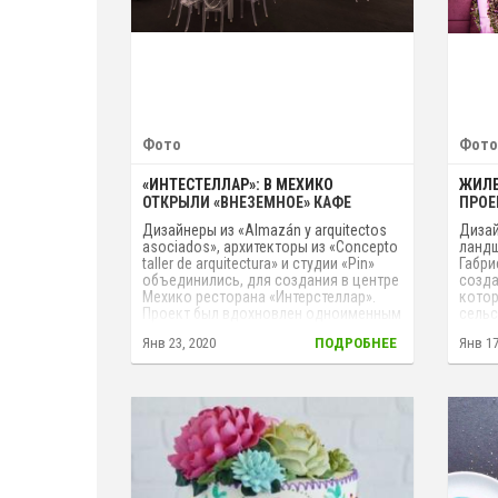
Фото
Фото
«ИНТЕСТЕЛЛАР»: В МЕХИКО
ЖИЛЕ
ОТКРЫЛИ «ВНЕЗЕМНОЕ» КАФЕ
ПРОЕ
Дизайнеры из «Almazán y arquitectos
Дизай
asociados», архитекторы из «Сoncepto
ландш
taller de arquitectura» и студии «Pin»
Габри
объединились, для создания в центре
созда
Мехико ресторана «Интерстеллар».
кото
Проект был вдохновлен одноименным
сельс
научно-фантастическим фильмом, его
питаю
Янв 23, 2020
ПОДРОБНЕЕ
Янв 17
очаровательной загадкой
Данны
необнаруженных планет и внеземным
жител
пространством.
обесп
досту