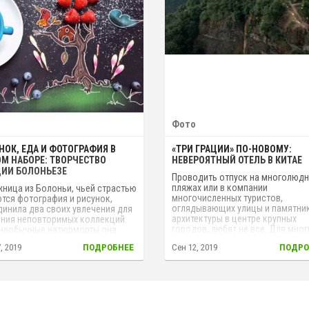
Фото
НОК, ЕДА И ФОТОГРАФИЯ В
«ТРИ ГРАЦИИ» ПО-НОВОМУ:
М НАБОРЕ: ТВОРЧЕСТВО
НЕВЕРОЯТНЫЙ ОТЕЛЬ В КИТАЕ
ИИ БОЛОНЬЕЗЕ
Проводить отпуск на многолюд
пляжах или в компании
ница из Болоньи, чьей страстью
многочисленных туристов,
тся фотография и рисунок,
оглядывающих улицы и памятни
инила два своих увлечения для
архитектуры в центре крупных
ния неповторимых коллекций.
городов, любят не все. Для мног
необычные натюрморты она
нас куда важнее уединиться и
ет из совершенно обычных
, 2019
ПОДРОБНЕЕ
Сен 12, 2019
ПОДРО
созерцать пейзажи, «нарисован
етов: чашки кофе, продуктов и
самой природой. Возможность
в. А началось все с простого
побыть собой, насладиться вид
ья.
лесов, рек и холмов предоставл
в отеле «Moutaintop», располож
в китайской провинции Хунань.