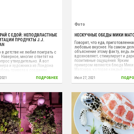
Фото
РАЙ С ЕДОЙ: НЕПОДВЛАСТНЫЕ
НЕСКУЧНЫЕ ОБЕДЫ МИКИ МАТ
ИТАЦИИ ПРОДУКТЫ J.J.
Говорят, что еда, приготовленна
AN
любовью вкуснее. На самом дел
объяснение этому факту, ведь 
о в детстве не любил поиграть с
вдохновляет, стимулирует и дар
 Наверное, многие ответят на
позитивные ощущения. Ярким
опрос утвердительно. А вот
примером являются блюда Мики
нера и художника из Лондона
Матсуура, которая каждый день
юбовь привела к созданию
готовит удивительные обеды дл
о проекта.
 2021
ПОДРОБНЕЕ
Июл 27, 2021
ПОДРО
своего мужа и дает их ему с соб
работу.