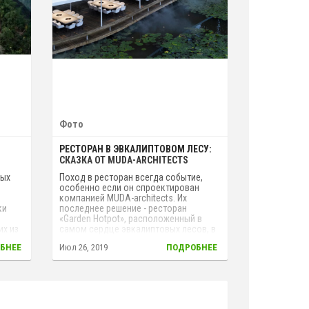
Фото
РЕСТОРАН В ЭВКАЛИПТОВОМ ЛЕСУ:
СКАЗКА ОТ MUDA-ARCHITECTS
ных
Поход в ресторан всегда событие,
особенно если он спроектирован
компанией MUDA-architects. Их
ки
последнее решение - ресторан
«Garden Hotpot», расположенный в
их из
самом сердце эвкалиптовых лесов, в
сельской местности на юго-западе
БНЕЕ
Июл 26, 2019
ПОДРОБНЕЕ
ные»
Китая.
ами
яется
енном