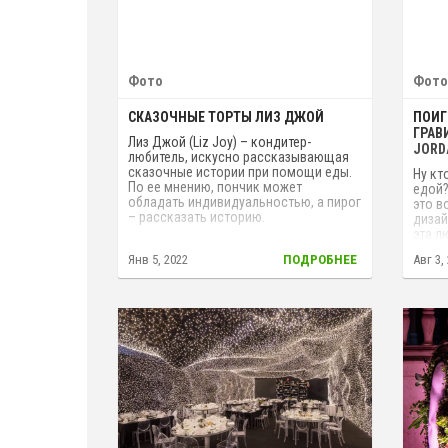
Фото
Фото
СКАЗОЧНЫЕ ТОРТЫ ЛИЗ ДЖОЙ
ПОИГ
ГРАВ
Лиз Джой (Liz Joy) – кондитер-
JORD
любитель, искусно рассказывающая
сказочные истории при помощи еды.
Ну кт
По ее мнению, пончик может
едой?
обладать индивидуальностью, а пирог
это в
– рассказать историю.
дизай
эта л
целог
Янв 5, 2022
ПОДРОБНЕЕ
Авг 3,