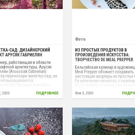
Фото
ТКА-САД: ДИЗАЙНЕРСКИЙ
ИЗ ПРОСТЫХ ПРОДУКТОВ В
КТ АРУСЯК ГАБРИЕЛЯН
ПРОИЗВЕДЕНИЯ ИСКУССТВА:
ТВОРЧЕСТВО DE MEAL PREPPER
нер, работающая в области
афтной архитектуры, Арусяк
Бельгийская кулинар и художниц
елян (Aroussiak Gabrielian)
Meal Prepper обожает создавать
ла переносную жилетку-сад, на
настоящие шедевры из простых 
рой выращиваются
Ее увлечение началось с кулина
кохозяйственные культуры,
фотографий, которые она делал
щиеся отходами организма.
своей работы, но затем это заня
, 2020
ПОДРОБНЕЕ
Янв 3, 2020
ПОДРО
й микробитат позволит
так увлекло, что она сама решил
ям городов в будущем
создавать «съедобные модели».
ечить себе моментальный
обычные блюда на ее тарелках с
п к «природе» и источнику пищи.
превращаться в актеров, животн
цветы и многое другое.