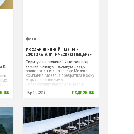
Фото
ИЗ ЗАБРОШЕННОЙ ШАХТЫ В
«ФОТОКАТАЛИТИЧЕСКУЮ ПЕЩЕРУ»
Скрытую на глубине 12 метров под
землей, бывшую песчаную шахту,
а De
расположенную на западе Мехико,
компания Аmezcua превратила в зону
блюд.
отдыха, называемую
рных
«фотокаталитической пещерой»
а для
(photocatalytic cave). То, что раньше
тие ее
БНЕЕ
Нбр 14, 2019
ПОДРОБНЕЕ
было темным и влажным
а
подземельем, превратилось в уютное
 Так
место для отдыха и вечеринок.
тали
ых,