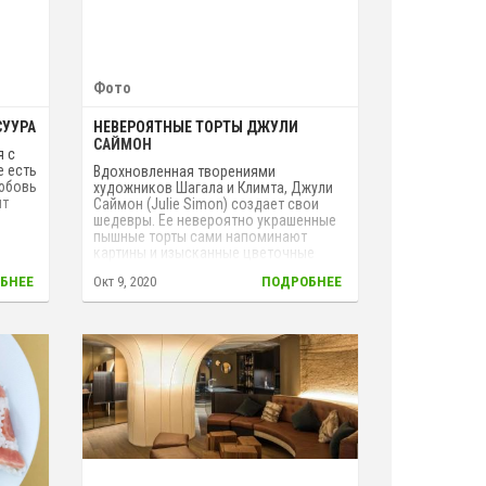
Фото
СУУРА
НЕВЕРОЯТНЫЕ ТОРТЫ ДЖУЛИ
САЙМОН
я с
е есть
Вдохновленная творениями
любовь
художников Шагала и Климта, Джули
ит
Саймон (Julie Simon) создает свои
шедевры. Ее невероятно украшенные
пышные торты сами напоминают
картины и изысканные цветочные
я
букеты. Глядя на них хочется
БНЕЕ
Окт 9, 2020
ПОДРОБНЕЕ
ой на
поставить их на подоконник, в центр
стола или повесить на стену, чтобы
они украшали собой дом.