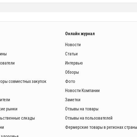
Онлайн журнал
Новости
зины
Статьи
зователи
Интервью
Обзоры
торы совместных закупок
Фото
Новости Компании
ители
Заметки
ие рынки
Отзывы на товары
ьственные слкады
Отзывы на пользователей
ни
Фермерские товары в регионах стран
и здоровье