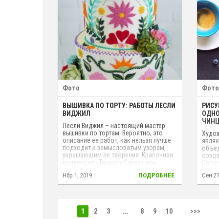
Фото
Фото
ВЫШИВКА ПО ТОРТУ: РАБОТЫ ЛЕСЛИ
РИСУ
ВИДЖИЛ
ОДНО
ЧИНЦ
Лесли Виджил – настоящий мастер
вышивки по тортам. Вероятно, это
Худож
описание ее работ, как нельзя лучше
являю
подходит к замысловатым узорам,
объед
украшающим ее творения. Красочная
созда
коллекция «Tapestry Cakes» вся
Свои 
украшена кремовыми стежками,
созда
Нбр 1, 2019
ПОДРОБНЕЕ
Сен 27
которыми кондитер умело создала
предм
узоры на сладком холсте.
цвето
печен
1
2
3
...
8
9
10
>>>