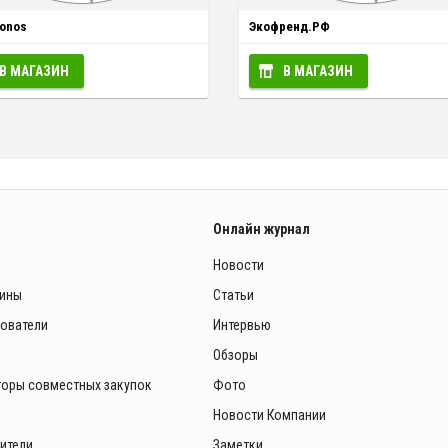
onos
Экофренд.РФ
В МАГАЗИН
В МАГАЗИН
Онлайн журнал
Новости
зины
Статьи
зователи
Интервью
Обзоры
торы совместных закупок
Фото
Новости Компании
ители
Заметки