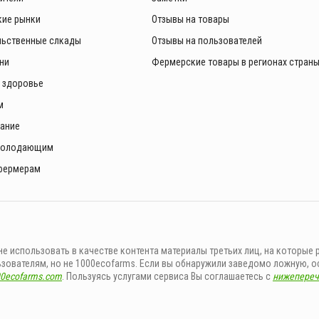
ие рынки
Отзывы на товары
ьственные слкады
Отзывы на пользователей
ни
Фермерские товары в регионах стран
и здоровье
м
ание
голодающим
фермерам
 использовать в качестве контента материалы третьих лиц, на которые 
льзователям, но не 1000ecofarms. Если вы обнаружили заведомо ложную
00ecofarms.com
. Пользуясь услугами сервиса Вы соглашаетесь с
нижепереч