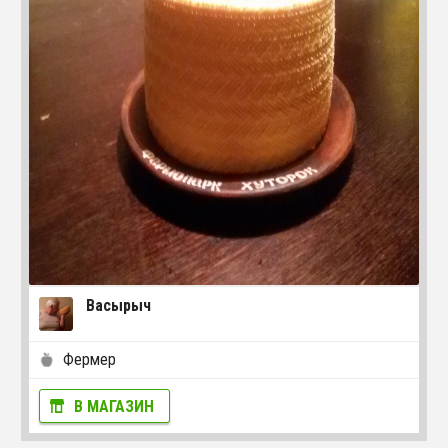
Васырыч
Фермер
В МАГАЗИН