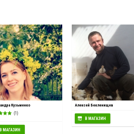
андра Кузьменко
Алексей Бекленищев
(1)
В МАГАЗИН
В МАГАЗИН