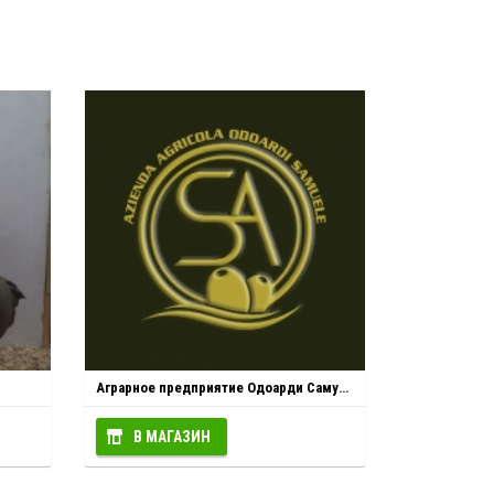
Аграрное предприятие Одоарди Самуэле (Италия)
В МАГАЗИН