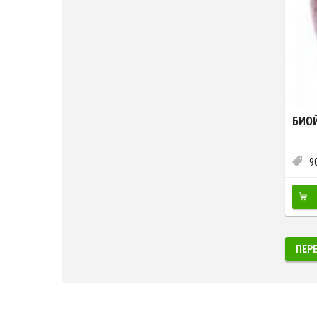
БИО
9
ПЕР