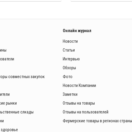
Онлайн журнал
Новости
зины
Статьи
зователи
Интервью
Обзоры
торы совместных закупок
Фото
Новости Компании
ители
Заметки
ие рынки
Отзывы на товары
ьственные слкады
Отзывы на пользователей
ни
Фермерские товары в регионах стран
и здоровье