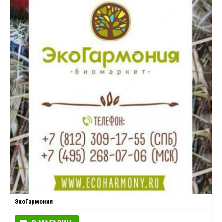
ЭкоГармония