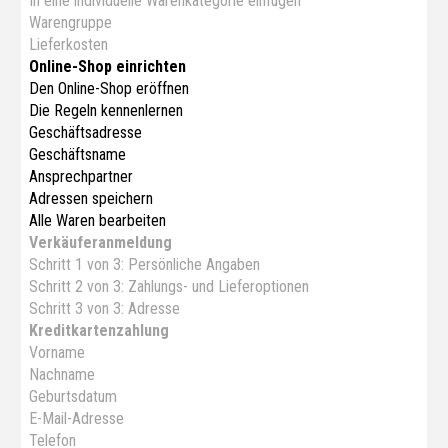
In eine individuelle Warenkategorie einfügen
Warengruppe
Lieferkosten
Online-Shop einrichten
Den Online-Shop eröffnen
Die Regeln kennenlernen
Geschäftsadresse
Geschäftsname
Ansprechpartner
Adressen speichern
Alle Waren bearbeiten
Verkäuferanmeldung
Schritt 1 von 3: Persönliche Angaben
Schritt 2 von 3: Zahlungs- und Lieferoptionen
Schritt 3 von 3: Adresse
Kreditkartenzahlung
Vorname
Nachname
Geburtsdatum
E-Mail-Adresse
Telefon