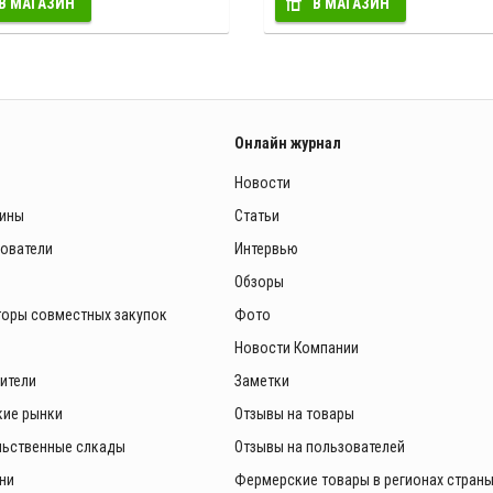
В МАГАЗИН
В МАГАЗИН
Онлайн журнал
Новости
зины
Статьи
зователи
Интервью
Обзоры
торы совместных закупок
Фото
Новости Компании
ители
Заметки
ие рынки
Отзывы на товары
ьственные слкады
Отзывы на пользователей
ни
Фермерские товары в регионах стран