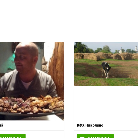
ий
КФХ Николино