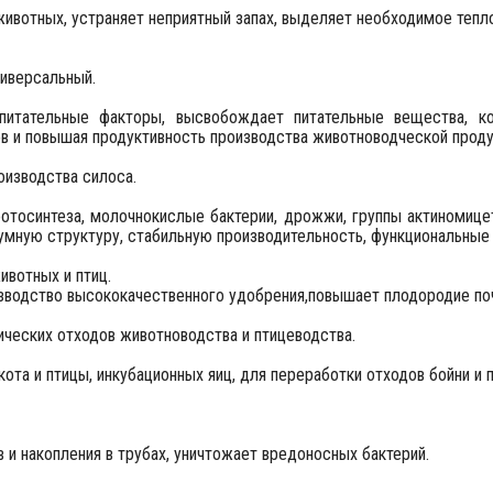
вотных, устраняет неприятный запах, выделяет необходимое тепло
ниверсальный.
питательные факторы, высвобождает питательные вещества, к
в и повышая продуктивность производства животноводческой проду
оизводства силоса.
отосинтеза, молочнокислые бактерии, дрожжи, группы актиномице
зумную структуру, стабильную производительность, функциональные
ивотных и птиц.
изводство высококачественного удобрения,повышает плодородие по
ических отходов животноводства и птицеводства.
ота и птицы, инкубационных яиц, для переработки отходов бойни и 
в и накопления в трубах, уничтожает вредоносных бактерий.