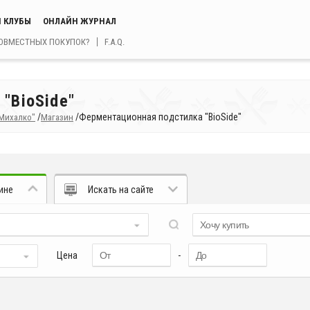
 КЛУБЫ
ОНЛАЙН ЖУРНАЛ
СОВМЕСТНЫХ ПОКУПОК?
F.A.Q.
"BioSide"
/
/
Ферментационная подстилка "BioSide"
Михалко"
Магазин
ине
Искать на сайте
Цена
-