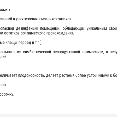
комых.
ещений и уничтожения въевшихся запахов.
опасной дезинфекции помещений, обладающий уникальным свой
ю остатков органического происхождения.
е клещи, пероед и т.п.).
низмов в их симбиотической репродуктивной взаимосвязи, в резу
рий.
величивает плодоносность, делает растения более устойчивыми к б
ных.
ссрочку.