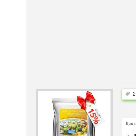
2
Дост
Д