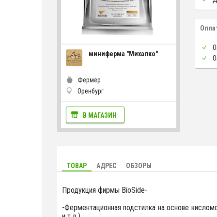
Опла
О
миниферма "Михалко"
О
Фермер
Оренбург
В МАГАЗИН
ТОВАР
АДРЕС
ОБЗОРЫ
Продукция фирмы BioSide-
-Ферментационная подстилка на основе кисломо
и т.д.)