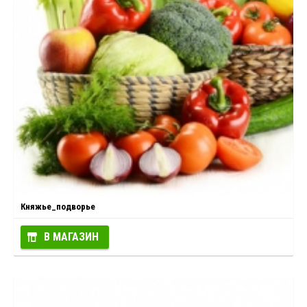
Княжье_подворье
В МАГАЗИН