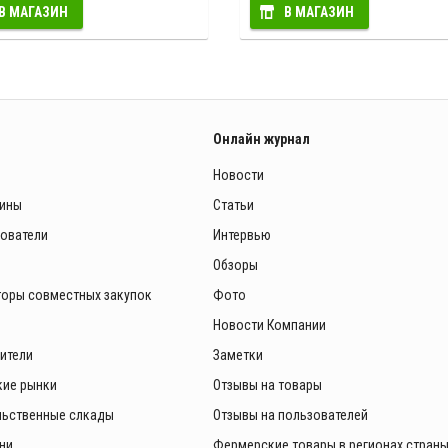
В МАГАЗИН
В МАГАЗИН
Онлайн журнал
Новости
зины
Статьи
зователи
Интервью
Обзоры
торы совместных закупок
Фото
Новости Компании
ители
Заметки
ие рынки
Отзывы на товары
ьственные слкады
Отзывы на пользователей
ни
Фермерские товары в регионах стран