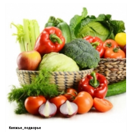
Княжье_подворье