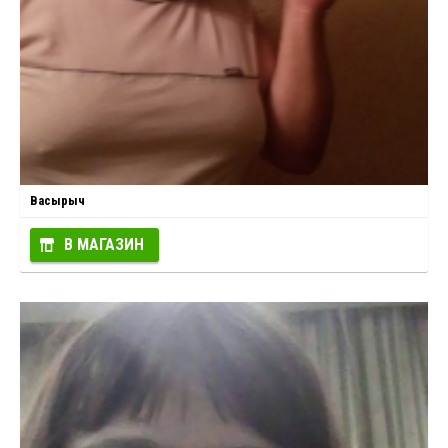
Васырыч
В МАГАЗИН