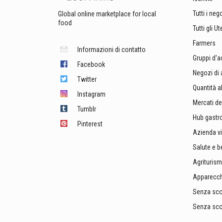
Tutti i neg
Global online marketplace for local
food
Tutti gli Ut
Farmers
Informazioni di contatto
Gruppi d'a
Facebook
Negozi di 
Twitter
Quantità a
Instagram
Mercati deg
Tumblr
Hub gast
Pinterest
Azienda vi
Salute e b
Agrituris
Apparecch
Senza scop
Senza scop