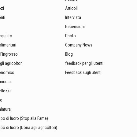
ozi
Articoli
enti
Intervista
Recensioni
cquisto
Photo
alimentari
Company News
ll'ingrosso
Blog
li agricoltori
feedback per gli utenti
ronomico
Feedback sugli utenti
nicola
ellezza
mo
iatura
o di lucro (Stop alla Fame)
o di lucro (Dona agli agricoltori)