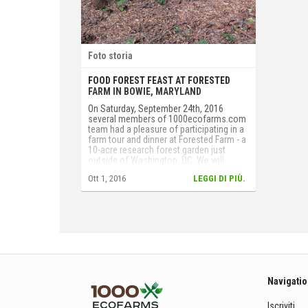
Foto storia
FOOD FOREST FEAST AT FORESTED
FARM IN BOWIE, MARYLAND
On Saturday, September 24th, 2016
several members of 1000ecofarms.com
team had a pleasure of participating in a
farm tour and dinner at Forested Farm - a
10-acre research forest garden just
outside of Washington, DC. We will
publish more information about the work
Ott 1, 2016
LEGGI DI PIÙ.
done at the farm soon, but for now
please enjoy some photos from the
event!
Navigati
Iscriviti