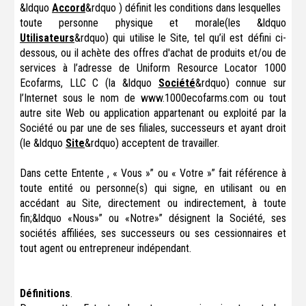
&ldquo
Accord
&rdquo ) définit les conditions dans lesquelles
toute personne physique et morale(les &ldquo
Utilisateurs
&rdquo) qui utilise le Site, tel qu’il est défini ci-
dessous, ou il achète des offres d'achat de produits et/ou de
services à l’adresse de Uniform Resource Locator 1000
Ecofarms, LLC C (la &ldquo
Société
&rdquo) connue sur
l’Internet sous le nom de www.1000ecofarms.com ou tout
autre site Web ou application appartenant ou exploité par la
Société ou par une de ses filiales, successeurs et ayant droit
(le &ldquo
Site
&rdquo) acceptent de travailler.
Dans cette Entente , « Vous »” ou « Votre »” fait référence à
toute entité ou personne(s) qui signe, en utilisant ou en
accédant au Site, directement ou indirectement, à toute
fin;&ldquo «Nous»” ou «Notre»” désignent la Société, ses
sociétés affiliées, ses successeurs ou ses cessionnaires et
tout agent ou entrepreneur indépendant.
Définitions
.