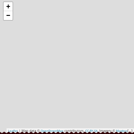
+
−
| Map data ©
contributors,
, Imagery ©
[…]
Leaflet
OpenStreetMap
CC-BY-SA
Mapbox